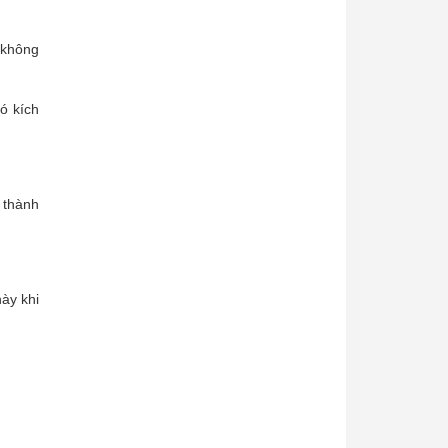
h không
́ kích
o thành
ày khi