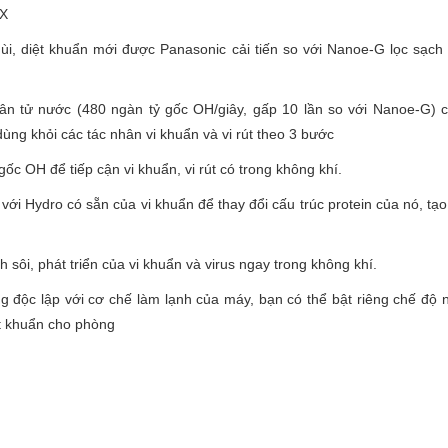
eX
 diệt khuẩn mới được Panasonic cải tiến so với Nanoe-G lọc sạc
 tử nước (480 ngàn tỷ gốc OH/giây, gấp 10 lần so với Nanoe-G) co
̀ng khỏi các tác nhân vi khuẩn và vi rút theo 3 bước
gốc OH để tiếp cận vi khuẩn, vi rút có trong không khí.
ới Hydro có sẵn của vi khuẩn để thay đổi cấu trúc protein của nó, tạ
sôi, phát triển của vi khuẩn và virus ngay trong không khí.
g độc lập với cơ chế làm lạnh của máy, bạn có thể bật riêng chế độ n
t khuẩn cho phòng