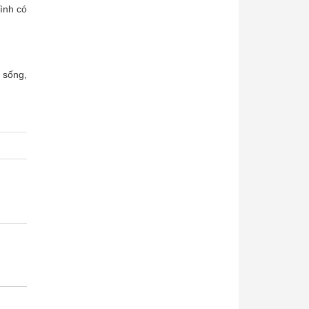
̀nh có
 sống,