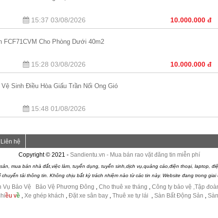
15:37 03/08/2026
10.000.000 đ
kin FCF71CVM Cho Phòng Dưới 40m2
15:28 03/08/2026
10.000.000 đ
i Vệ Sinh Điều Hòa Giấu Trần Nối Ống Gió
15:48 01/08/2026
Liên hệ
Copyright © 2021 -
Sandientu.vn - Mua bán rao vặt đăng tin miễn phí
sản, mua bán nhà đất,việc làm, tuyển dụng, tuyển sinh,dịch vụ,quảng cáo,điện thoại, laptop, điện
chuyển tải thông tin. Không chịu bất kỳ trách nhiệm nào từ các tin này. Website đang trong gia
h Vụ Bảo Vệ
|
Bảo Vệ Phương Đông
,
Cho thuê xe tháng
,
Công ty bảo vệ
,Tập đoà
hi
ều v
ề
,
Xe ghép khách
,
Đặt xe sân bay
,
Thuê xe tự lái
,
Sàn Bất Động Sản
,
Sàn