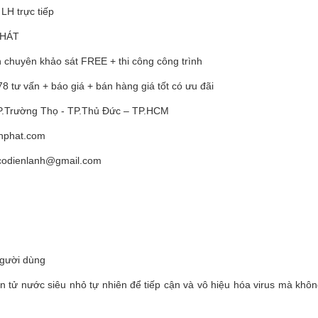
 LH trực tiếp
PHÁT
h chuyên khảo sát FREE + thi công công trình
 tư vấn + báo giá + bán hàng giá tốt có ưu đãi
 P.Trường Thọ - TP.Thủ Đức – TP.HCM
hphat.com
tcodienlanh@gmail.com
người dùng
 nước siêu nhỏ tự nhiên để tiếp cận và vô hiệu hóa virus mà kh