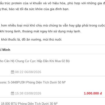
u trúc protein của vi khuẩn và vô hiệu hóa, phù hợp với những gia đi
g thai, bảo vệ tối đa sức khỏe của gia đình bạn.
 hơn nhiều loại mùi khó chịu mà chúng ta vẫn hay gặp phải trong cuộc
í trong lành, thoáng mát ngay khi sử dụng máy lạnh.
i, khói thuốc lá, đồ ăn nướng, mùi thú nuôi.
í Minh
Cho Căn Hộ Chung Cư Cực Hấp Dẫn Khi Mua 02 Bộ
08:22 06/08/2026
asonic S-3448PU3H Phòng Diện Tích Dưới 50 M²
15:38 03/08/2026
1.000.000 đ
in 18.000 BTU Phòng Diện Tích Dưới 30 M²