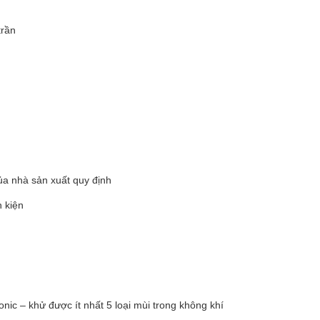
trần
ủa nhà sản xuất quy định
 kiện
c – khử được ít nhất 5 loại mùi trong không khí