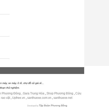
 máy, xe máy, ô tô, chợ đồ cũ giá rẻ...
i đoạn thử nghiệm.
n Phương Đông ,
Gara Trung Hòa
,
Shop Phương Đông
,
Cứu
 rao vặt
,
Upfree.vn
,
santhuexe.com.vn
,
santhuexe.net
Tập Đoàn Phương Đông
Developed by