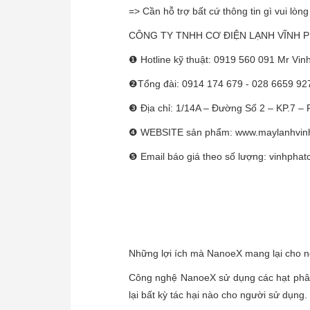
=> Cần hỗ trợ bất cứ thông tin gì vui lòng
CÔNG TY TNHH CƠ ĐIỆN LẠNH VĨNH 
❶ Hotline kỹ thuật: 0919 560 091 Mr Vin
❷Tổng đài: 0914 174 679 - 028 6659 9278
❸ Địa chỉ: 1/14A – Đường Số 2 – KP.7 –
❹ WEBSITE sản phẩm: www.maylanhvin
❺ Email báo giá theo số lượng: vinhpha
Những lợi ích mà NanoeX mang lại cho 
Công nghệ NanoeX sử dụng các hạt phân tử
lại bất kỳ tác hại nào cho người sử dụng.