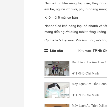
NanoeX có khả năng tiếp cận, thay đổi cấ
em bé, người lớn tuổi, phụ nữ đang man
Khử mùi 5 mùi cơ bản
NanoeX có khả năng loại bỏ nhanh và tốt
mang đến người dùng môi trường không kh
Cụ thể là 5 loại mùi: Mùi ẩm mốc, mồ hô
Lân cận
Khu vực:
TP.Hồ Ch
Bán Điều Hòa Âm Trần 
TP.Hồ Chí Minh
Máy Lạnh Âm Trần Pan
TP.Hồ Chí Minh
Máy Lạnh Áp Trần Daik