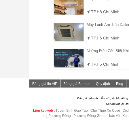
TP.Hồ Chí Minh
Máy Lạnh Âm Trần Dai
TP.Hồ Chí Minh
Những Điều Cần Biết Kh
TP.Hồ Chí Minh
Bảng giá tin VIP
Bảng giá Banner
Quy định
Blog
Đăng tin nhanh miễn phí, tin bất động 
Sanraovat.vn chỉ 
Liên kết web :
Tuyển Sinh Đào Tạo
|
Cho Thuê Xe Cưới
|
Dịc
hộ Phương Đông
,
Phương Đông Group
,
bảo vệ
,
Xe c