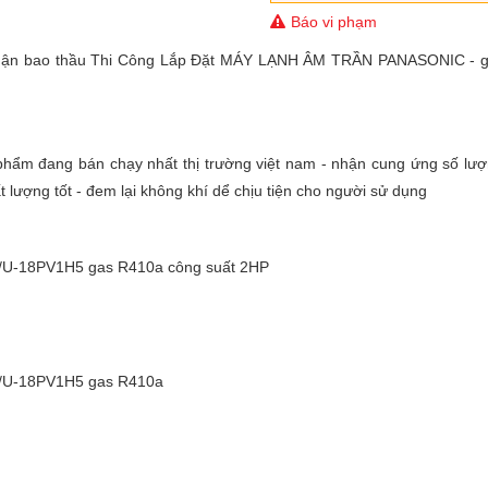
Báo vi phạm
nhận bao thầu Thi Công Lắp Đặt MÁY LẠNH ÂM TRẦN PANASONIC - g
đang bán chạy nhất thị trường việt nam - nhận cung ứng số lượ
hất lượng tốt - đem lại không khí dể chịu tiện cho người sử dụng
/U-18PV1H5 gas R410a công suất 2HP
5/U-18PV1H5 gas R410a