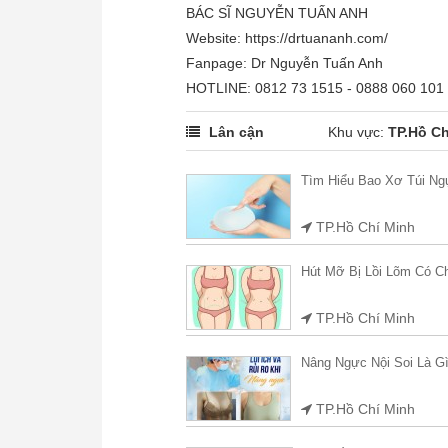
BÁC SĨ NGUYỄN TUẤN ANH
Website: https://drtuananh.com/
Fanpage: Dr Nguyễn Tuấn Anh
HOTLINE: 0812 73 1515 - 0888 060 101
Lân cận
Khu vực:
TP.Hồ Ch
Tìm Hiểu Bao Xơ Túi N
TP.Hồ Chí Minh
Hút Mỡ Bị Lồi Lõm Có 
TP.Hồ Chí Minh
Nâng Ngực Nội Soi Là 
TP.Hồ Chí Minh