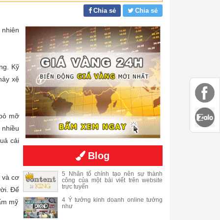
Chia sẻ
Chia sẻ
 nhiên
ng. Kỹ
hảy xệ
 bỏ mỡ
h nhiều
uả cải
Blog
5 Nhân tố chính tạo nên sự thành
 và cơ
công của một bài viết trên website
trực tuyến
ời. Để
4 Ý tưởng kinh doanh online tưởng
hẩm mỹ
như