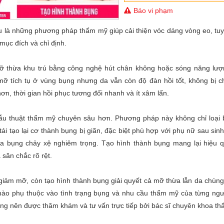
Báo vi phạm
 là những phương pháp thẩm mỹ giúp cải thiện vóc dáng vòng eo, tuy
mục đích và chỉ định.
ỡ thừa khu trú bằng công nghệ hút chân không hoặc sóng năng lượ
ỡ tích tụ ở vùng bụng nhưng da vẫn còn độ đàn hồi tốt, không bị c
n, thời gian hồi phục tương đối nhanh và ít xâm lấn.
phẫu thuật thẩm mỹ chuyên sâu hơn. Phương pháp này không chỉ loại
ái tạo lại cơ thành bụng bị giãn, đặc biệt phù hợp với phụ nữ sau sin
a bụng chảy xệ nghiêm trọng. Tạo hình thành bụng mang lại hiệu q
 săn chắc rõ rệt.
 giảm mỡ, còn tạo hình thành bụng giải quyết cả mỡ thừa lẫn da chùng
nào phụ thuộc vào tình trạng bụng và nhu cầu thẩm mỹ của từng ngư
hàng nên được thăm khám và tư vấn trực tiếp bởi bác sĩ chuyên khoa t